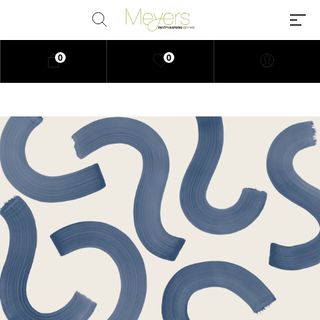
0
0
Millions of people around the
world visit Envato to buy and sell
creative assets, use smart design
templates, learn creative skills or
even hire freelancers. With an
industry-leading marketplace
paired with an unlimited
subscription service, Envato
helps creatives like you get
projects done faster.