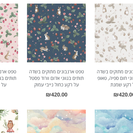
ap
נים מתוקים בשדה
טפט ארנבונים מתוקים בשדה
טפט ארנב
ני חום ספיה, טאופ
תותים בגווני אדום וורוד פסטל
תותים בגו
 רקע שמנת
על רקע כחול נייבי עמוק
על ר
₪
420.00
₪
420.0