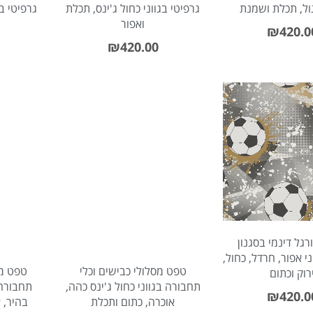
גול, תכלת ושמנת
גרפיטי בגווני כחול ג'ינס, תכלת
גרפיטי בג
ואפור
₪
420.0
₪
420.00
גל דינמי בסגנון
ני אפור, חרדל, כחול,
טפט מסלולי כבישים וכלי
טפט מס
רוק וכתום
תחבורה בגווני כחול ג'ינס כהה,
תחבורה 
₪
420.0
אוכרה, כתום ותכלת
בהיר, 