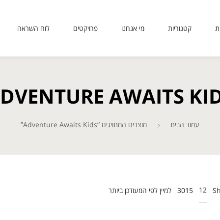
ת
קטגוריות
מי אנחנו
פרויקטים
לוח השראה
sit
use
 or
DVENTURE AWAITS KI
ing
ted
ves
er.
עמוד הבית
מוצרים המתויגים “Adventure Awaits Kids”
to
12
30
15
S
ers
icy