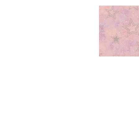
ם מנצנצים ושמיים
טפט מסע בחלל ואסטרונאוטים
טפט מסע 
וני ורוד פסטל, סגול
בגווני כחול נייבי עמוק, אפור
בגוונ
ילך וכסף
וכסף-לבן
וכס
₪
420.00
₪
420.0