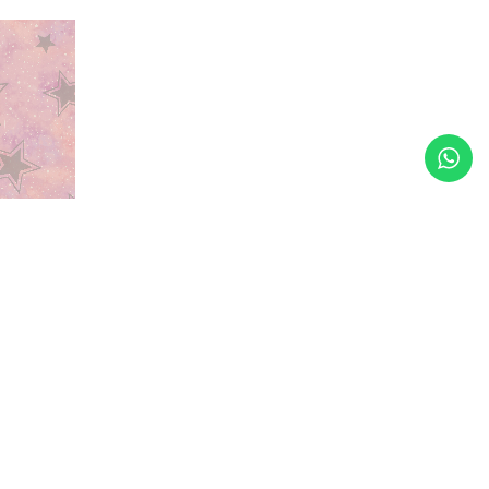
טפט כוכבי
קסומים בגו
ל
0