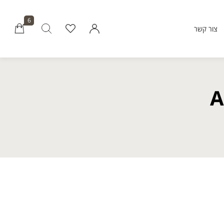
6
צור קשר
Millions of people around the world vi
Envato to buy and sell creative assets, 
smart design templates, learn creative skills
A
even hire freelancers. With an industry-lead
marketplace paired with an unlimi
subscription service, Envato helps creati
like you get projects done fast
Community
About Enva
Blog
Care
Forums
Privacy Pol