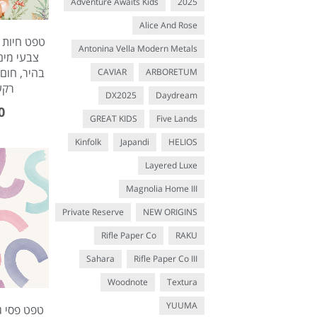
Adventure Awaits Kids
2025
Alice And Rose
טפט חיות 
Antonina Vella Modern Metals
צבעי מים 
בהיר, חום
CAVIAR
ARBORETUM
רקע
DX2025
Daydream
0
GREAT KIDS
Five Lands
Kinfolk
Japandi
HELIOS
Layered Luxe
Magnolia Home III
Private Reserve
NEW ORIGINS
Rifle Paper Co
RAKU
Sahara
Rifle Paper Co III
Woodnote
Textura
YUUMA
טפט פסי גל