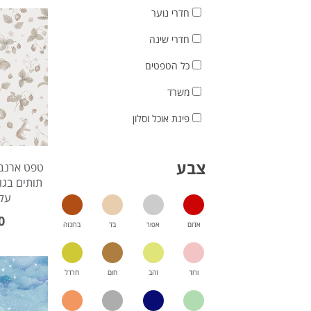
חדרי נוער
חדרי שינה
כל הטפטים
משרד
פינת אוכל וסלון
צבע
טפט ארנבו
תותים בגוו
על
0
אדום
אפור
בז'
ברונזה
ורוד
זהב
חום
חרדל