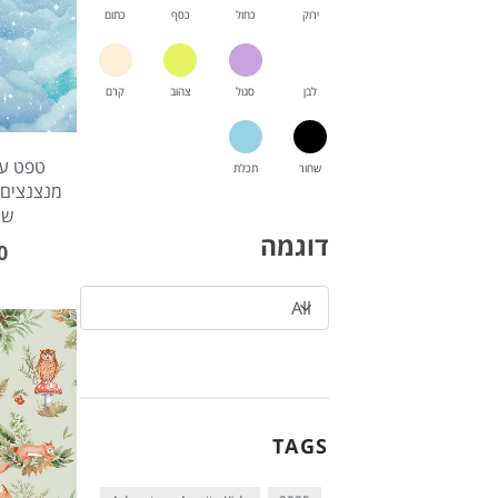
ירוק
כחול
כסף
כתום
לבן
סגול
צהוב
קרם
טפט ענ
שחור
תכלת
מנצנצים ב
שמ
דוגמה
0
All
TAGS