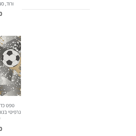
ורוד, ס
0
טפט כדור
גרפיטי בגוו
י
0