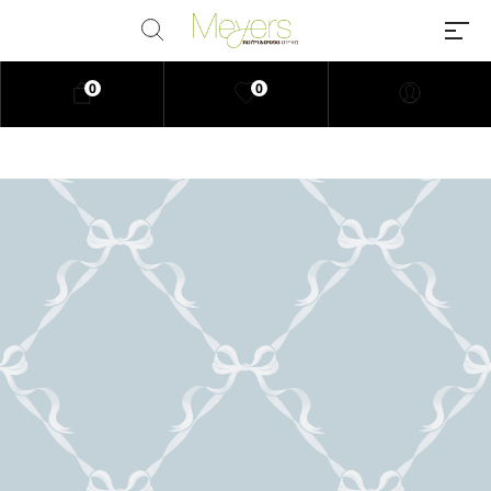
0
0
Millions of people around the
world visit Envato to buy and sell
creative assets, use smart design
templates, learn creative skills or
even hire freelancers. With an
industry-leading marketplace
paired with an unlimited
subscription service, Envato
helps creatives like you get
projects done faster.