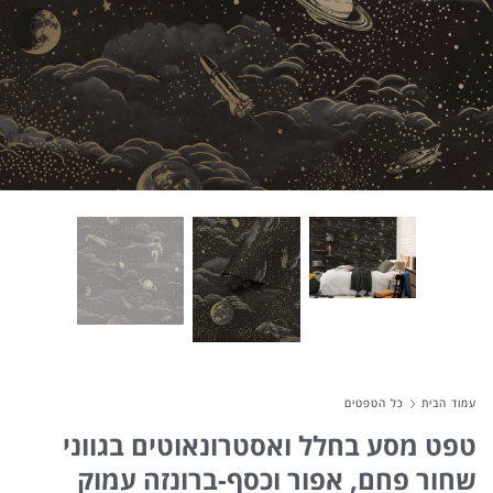
About Envato
Careers
Privacy Policy
Sitemap
Community
Blog
Forums
Meetups
עמוד הבית
כל הטפטים
טפט מסע בחלל ואסטרונאוטים בגווני
שחור פחם, אפור וכסף-ברונזה עמוק