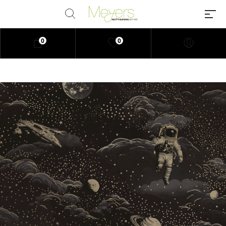
0
0
Millions of people around the
world visit Envato to buy and sell
creative assets, use smart design
templates, learn creative skills or
even hire freelancers. With an
industry-leading marketplace
paired with an unlimited
subscription service, Envato
helps creatives like you get
projects done faster.