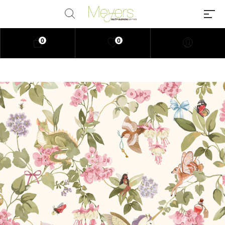
0
0
Millions of people around the
world visit Envato to buy and sell
creative assets, use smart design
templates, learn creative skills or
even hire freelancers. With an
industry-leading marketplace
paired with an unlimited
subscription service, Envato
helps creatives like you get
projects done faster.