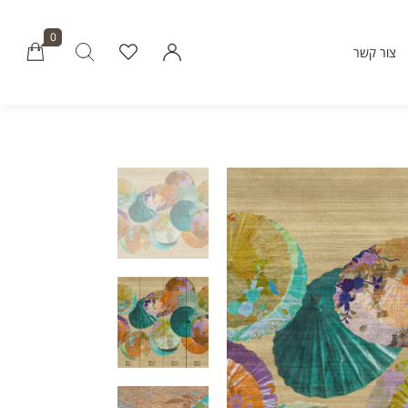
0
צור קשר
Millions of people around the world vi
Envato to buy and sell creative assets, 
smart design templates, learn creative skills
even hire freelancers. With an industry-lead
marketplace paired with an unlimi
subscription service, Envato helps creati
like you get projects done fast
Community
About Enva
Blog
Care
Forums
Privacy Pol