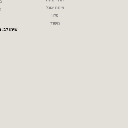
צו
פינות אוכל
מ
סלון
משרד
שימו לב: ב