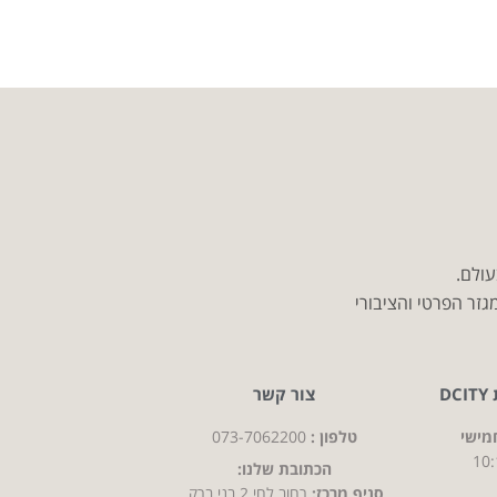
עולם.
זר הפרטי והציבורי
D
צור קשר
מישי
טלפון :
073-7062200
10:
הכתובת שלנו:
סניף מרכז:
רחוב לחי 2 בני ברק,