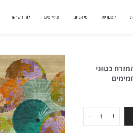
ת
קטגוריות
מי אנחנו
פרויקטים
לוח השראה
sit
use
 or
ing
ted
זרח בגווני
ves
er.
חמימים
to
ers
icy