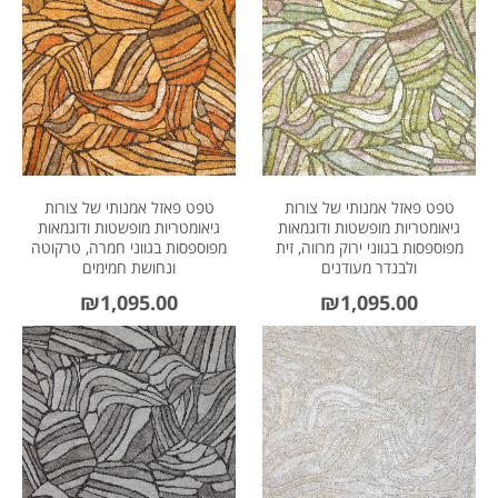
About Envato
Careers
Privacy Policy
טפט פאזל אמנותי של צורות
טפט פאזל אמנותי של צורות
Sitemap
גיאומטריות מופשטות ודוגמאות
גיאומטריות מופשטות ודוגמאות
מפוספסות בגווני ירוק מרווה, זית
מפוספסות בגווני חמרה, טרקוטה
ולבנדר מעודנים
ונחושת חמימים
Community
₪
1,095.00
₪
1,095.00
Blog
Forums
Meetups