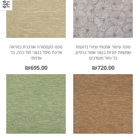
טפט עיטור אמנותי וציורי בדוגמת
טפט טקסטורה אורגנית במראה
שמשיות יפניות בגווני אפור-גרפיט,
אריגת סיסל בגווני חול כהה, בז'
בז' וחול מעודנים
אדמתי
₪
695.00
₪
720.00