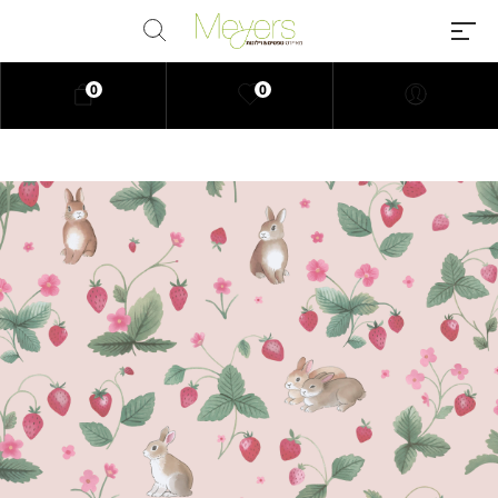
0
0
Millions of people around the
world visit Envato to buy and sell
creative assets, use smart design
templates, learn creative skills or
even hire freelancers. With an
industry-leading marketplace
paired with an unlimited
subscription service, Envato
helps creatives like you get
projects done faster.