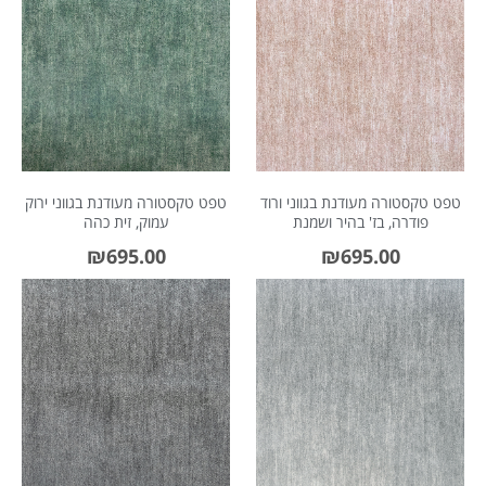
About Envato
Careers
Privacy Policy
טפט טקסטורה מעודנת בגווני ורוד
טפט טקסטורה מעודנת בגווני ירוק
Sitemap
פודרה, בז' בהיר ושמנת
עמוק, זית כהה
₪
695.00
₪
695.00
Community
Blog
Forums
Meetups