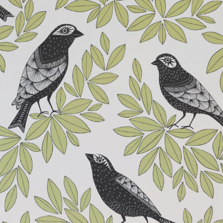
About Envato
Careers
Privacy Policy
Sitemap
Community
Blog
Forums
Meetups