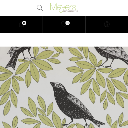
0
0
Millions of people around the
world visit Envato to buy and sell
creative assets, use smart design
templates, learn creative skills or
even hire freelancers. With an
industry-leading marketplace
paired with an unlimited
subscription service, Envato
helps creatives like you get
projects done faster.