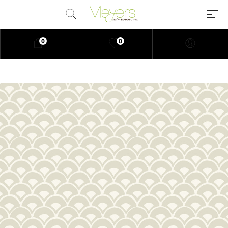
0
0
Millions of people around the
world visit Envato to buy and sell
creative assets, use smart design
templates, learn creative skills or
even hire freelancers. With an
industry-leading marketplace
paired with an unlimited
subscription service, Envato
helps creatives like you get
projects done faster.