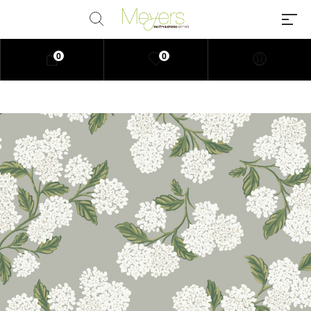
0
0
Millions of people around the
world visit Envato to buy and sell
creative assets, use smart design
templates, learn creative skills or
even hire freelancers. With an
industry-leading marketplace
paired with an unlimited
subscription service, Envato
helps creatives like you get
projects done faster.