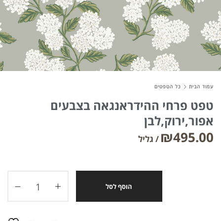
About Envato
Careers
Privacy Policy
עמוד הבית
כל הטפטים
Sitemap
טפט פרחי ההידראנגאה בצבעים
אפור,ירוק,לבן
Community
₪
495.00
Blog
Forums
Meetups
הוסף לסל