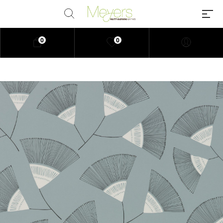
0
0
Millions of people around the
world visit Envato to buy and sell
creative assets, use smart design
templates, learn creative skills or
even hire freelancers. With an
industry-leading marketplace
paired with an unlimited
subscription service, Envato
helps creatives like you get
projects done faster.