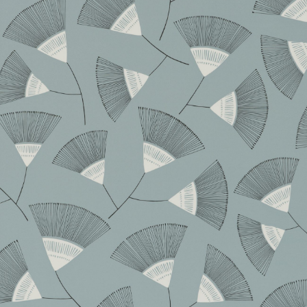
About Envato
Careers
Privacy Policy
Sitemap
Community
Blog
Forums
Meetups