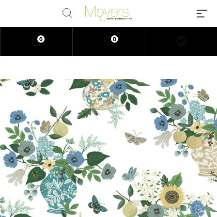
0
0
Millions of people around the
world visit Envato to buy and sell
creative assets, use smart design
templates, learn creative skills or
even hire freelancers. With an
industry-leading marketplace
paired with an unlimited
subscription service, Envato
helps creatives like you get
projects done faster.