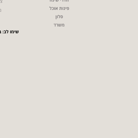
צו
פינות אוכל
מ
סלון
משרד
שימו לב: ב