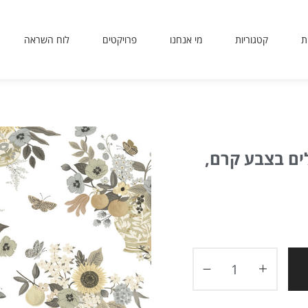
ת
קטגוריות
מי אנחנו
פרויקטים
לוח השראה
sit
use
 or
ing
ted
ים בצבע קרם,
ves
er.
to
ers
icy