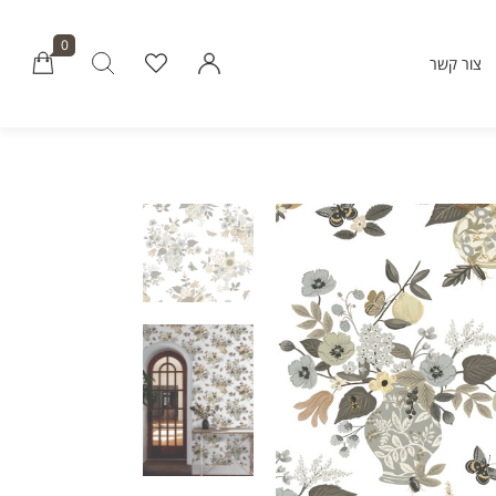
0
צור קשר
Millions of people around the world vi
Envato to buy and sell creative assets, 
smart design templates, learn creative skills
even hire freelancers. With an industry-lead
marketplace paired with an unlimi
subscription service, Envato helps creati
like you get projects done fast
Community
About Enva
Blog
Care
Forums
Privacy Pol