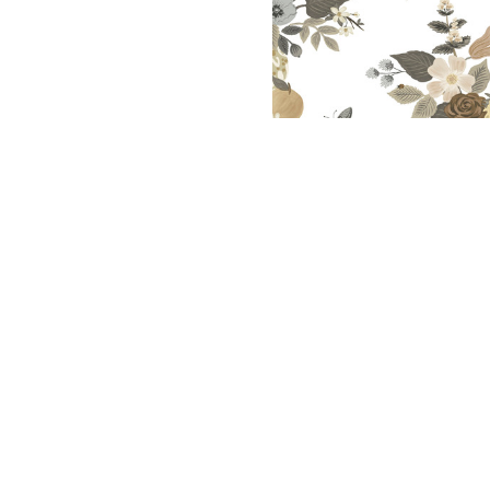
Meetups
Sitem