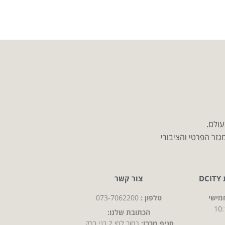
עולם.
זר הפרטי והציבורי
D
צור קשר
מישי
טלפון :
073-7062200
10:
הכתובת שלנו:
סניף מרכז:
רחוב לחי 2 בני ברק,