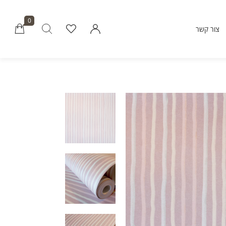
0
צור קשר
Millions of people around the world vi
Envato to buy and sell creative assets, 
smart design templates, learn creative skills
even hire freelancers. With an industry-lead
marketplace paired with an unlimi
subscription service, Envato helps creati
like you get projects done fast
Community
About Enva
Blog
Care
Forums
Privacy Pol