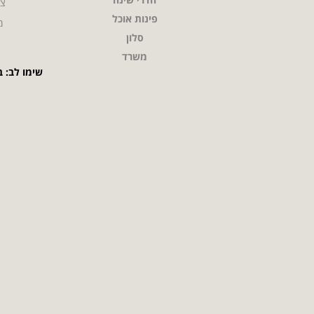
צו
פינות אוכל
מ
סלון
משרד
שימו לב: ב