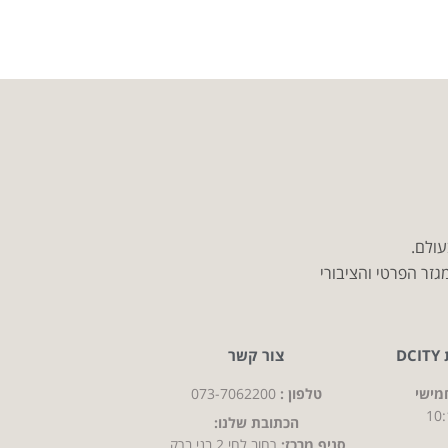
עולם.
זר הפרטי והציבורי
D
צור קשר
מישי
טלפון :
073-7062200
10:
הכתובת שלנו:
סניף מרכז:
רחוב לחי 2 בני ברק,