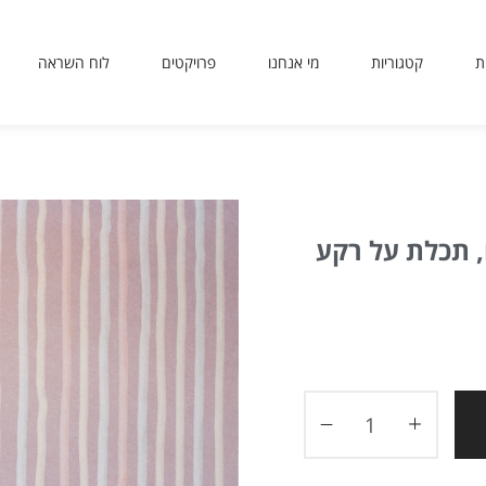
ת
קטגוריות
מי אנחנו
פרויקטים
לוח השראה
sit
use
 or
ing
ted
, תכלת על רקע
ves
er.
to
ers
icy