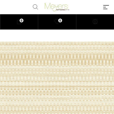
0
0
Millions of people around the
world visit Envato to buy and sell
creative assets, use smart design
templates, learn creative skills or
even hire freelancers. With an
industry-leading marketplace
paired with an unlimited
subscription service, Envato
helps creatives like you get
projects done faster.