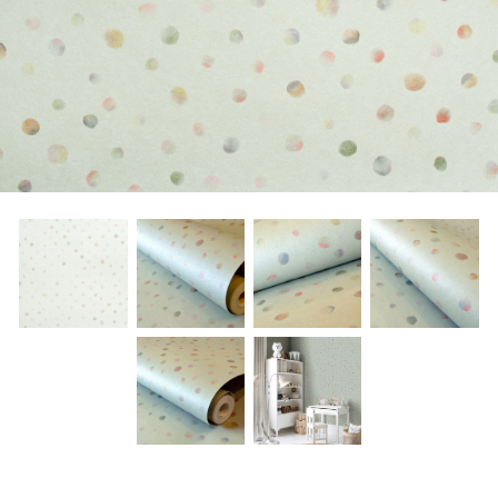
About Envato
Careers
Privacy Policy
Sitemap
Community
Blog
Forums
Meetups