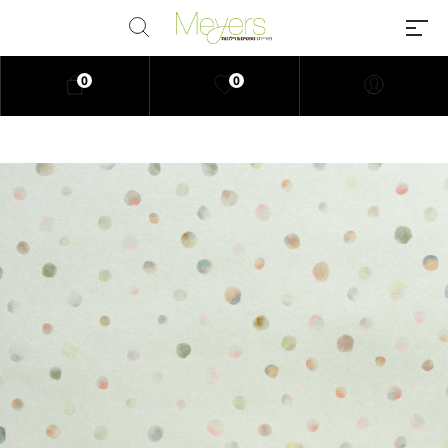
0
0
Millions of people around the
world visit Envato to buy and sell
creative assets, use smart design
templates, learn creative skills or
even hire freelancers. With an
industry-leading marketplace
paired with an unlimited
subscription service, Envato
helps creatives like you get
projects done faster.