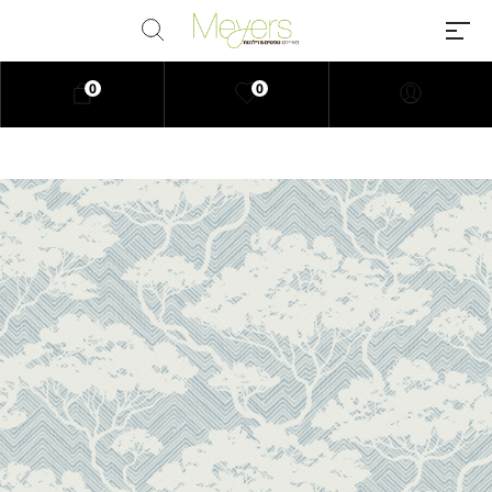
0
0
Millions of people around the
world visit Envato to buy and sell
creative assets, use smart design
templates, learn creative skills or
even hire freelancers. With an
industry-leading marketplace
paired with an unlimited
subscription service, Envato
helps creatives like you get
projects done faster.