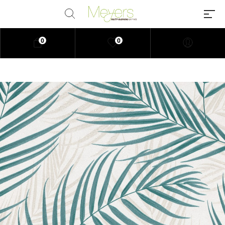
0
0
Millions of people around the
world visit Envato to buy and sell
creative assets, use smart design
templates, learn creative skills or
even hire freelancers. With an
industry-leading marketplace
paired with an unlimited
subscription service, Envato
helps creatives like you get
projects done faster.