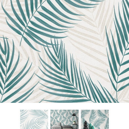
About Envato
Careers
Privacy Policy
Sitemap
Community
Blog
Forums
Meetups