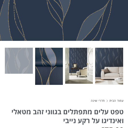
About Envato
Careers
Privacy Policy
Sitemap
Community
Blog
Forums
Meetups
עמוד הבית
חדרי שינה
טפט עלים מתפתלים בגווני זהב מטאלי
ואינדיגו על רקע נייבי