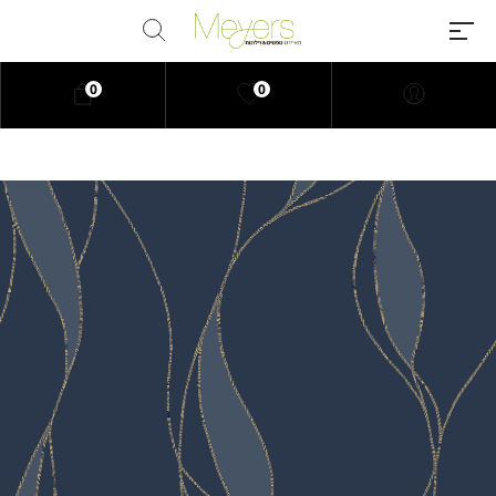
0
0
Millions of people around the
world visit Envato to buy and sell
creative assets, use smart design
templates, learn creative skills or
even hire freelancers. With an
industry-leading marketplace
paired with an unlimited
subscription service, Envato
helps creatives like you get
projects done faster.