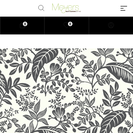
0
0
Millions of people around the
world visit Envato to buy and sell
creative assets, use smart design
templates, learn creative skills or
even hire freelancers. With an
industry-leading marketplace
paired with an unlimited
subscription service, Envato
helps creatives like you get
projects done faster.