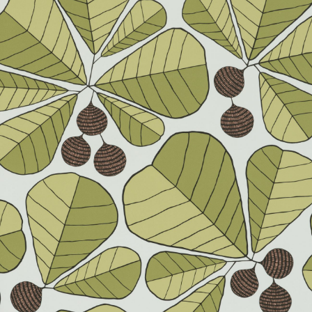
About Envato
Careers
Privacy Policy
Sitemap
Community
Blog
Forums
Meetups