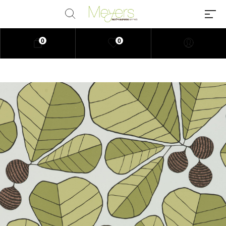
0
0
Millions of people around the
world visit Envato to buy and sell
creative assets, use smart design
templates, learn creative skills or
even hire freelancers. With an
industry-leading marketplace
paired with an unlimited
subscription service, Envato
helps creatives like you get
projects done faster.