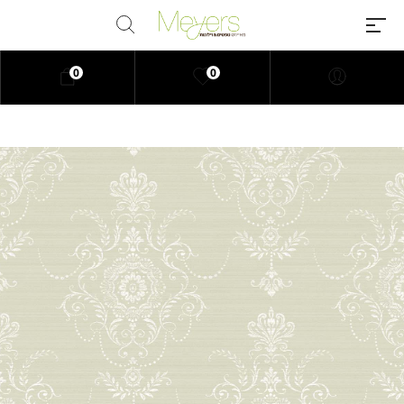
0
0
Millions of people around the
world visit Envato to buy and sell
creative assets, use smart design
templates, learn creative skills or
even hire freelancers. With an
industry-leading marketplace
paired with an unlimited
subscription service, Envato
helps creatives like you get
projects done faster.