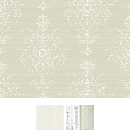
About Envato
Careers
Privacy Policy
Sitemap
Community
Blog
Forums
Meetups