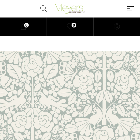
0
0
Millions of people around the
world visit Envato to buy and sell
creative assets, use smart design
templates, learn creative skills or
even hire freelancers. With an
industry-leading marketplace
paired with an unlimited
subscription service, Envato
helps creatives like you get
projects done faster.