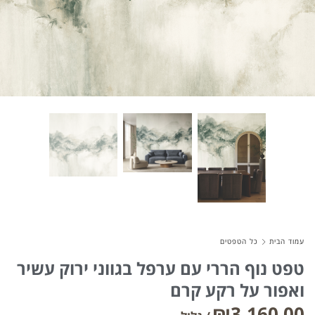
About Envato
Careers
Privacy Policy
Sitemap
Community
Blog
Forums
עמוד הבית
כל הטפטים
Meetups
טפט נוף הררי עם ערפל בגווני ירוק עשיר
ואפור על רקע קרם
₪
3,160.00