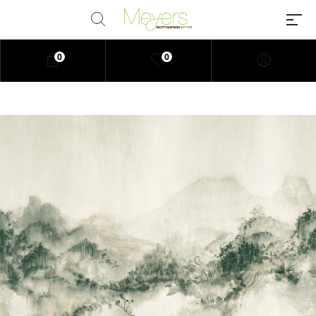
0
0
Millions of people around the
world visit Envato to buy and sell
creative assets, use smart design
templates, learn creative skills or
even hire freelancers. With an
industry-leading marketplace
paired with an unlimited
subscription service, Envato
helps creatives like you get
projects done faster.