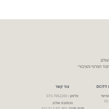
עולם.
זר הפרטי והציבורי
D
צור קשר
מישי
טלפון :
073-7062200
10:
הכתובת שלנו:
סניף מרכז:
רחוב לחי 2 בני ברק,