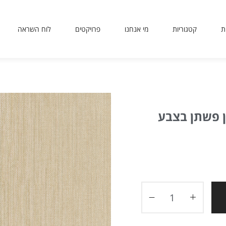
ת
קטגוריות
מי אנחנו
פרויקטים
לוח השראה
sit
use
 or
ing
ted
ן פשתן בצבע
ves
er.
to
ers
icy