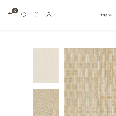
0
צור קשר
Millions of people around the world vi
Envato to buy and sell creative assets, 
smart design templates, learn creative skills
even hire freelancers. With an industry-lead
marketplace paired with an unlimi
subscription service, Envato helps creati
like you get projects done fast
Community
About Enva
Blog
Care
Forums
Privacy Pol