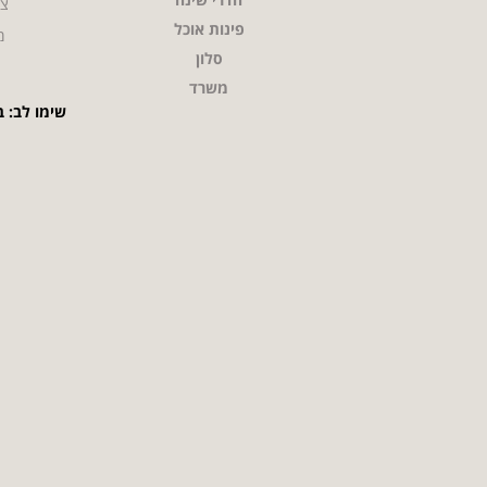
צו
פינות אוכל
מ
סלון
משרד
שימו לב: ב