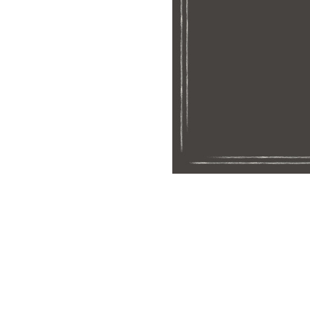
Meetups
Sitem