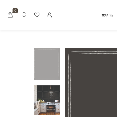
0
צור קשר
Millions of people around the world vi
Envato to buy and sell creative assets, 
smart design templates, learn creative skills
even hire freelancers. With an industry-lead
marketplace paired with an unlimi
subscription service, Envato helps creati
like you get projects done fast
Community
About Enva
Blog
Care
Forums
Privacy Pol