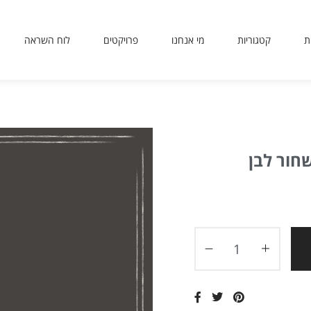
ת
קטגוריות
מי אנחנו
פרויקטים
לוח השראה
sit
use
 or
ing
ted
חור לבן
ves
er.
to
ers
icy