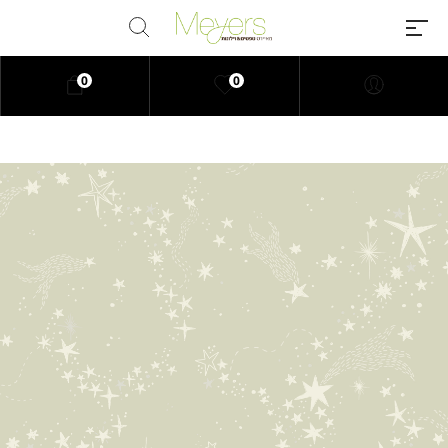
0
0
Millions of people around the
world visit Envato to buy and sell
creative assets, use smart design
templates, learn creative skills or
even hire freelancers. With an
industry-leading marketplace
paired with an unlimited
subscription service, Envato
helps creatives like you get
projects done faster.