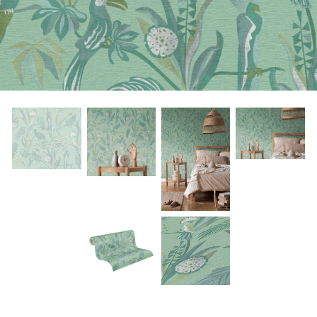
About Envato
Careers
Privacy Policy
Sitemap
Community
Blog
Forums
Meetups