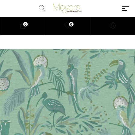
0
0
Millions of people around the
world visit Envato to buy and sell
creative assets, use smart design
templates, learn creative skills or
even hire freelancers. With an
industry-leading marketplace
paired with an unlimited
subscription service, Envato
helps creatives like you get
projects done faster.