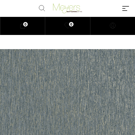
0
0
Millions of people around the
world visit Envato to buy and sell
creative assets, use smart design
templates, learn creative skills or
even hire freelancers. With an
industry-leading marketplace
paired with an unlimited
subscription service, Envato
helps creatives like you get
projects done faster.