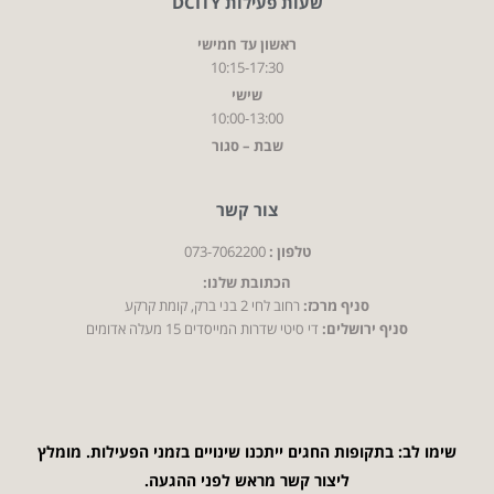
שעות פעילות DCITY
ראשון עד חמישי
10:15-17:30
שישי
10:00-13:00
שבת – סגור
צור קשר
טלפון :
073-7062200
הכתובת שלנו:
סניף מרכז:
רחוב לחי 2 בני ברק, קומת קרקע
סניף ירושלים:
די סיטי שדרות המייסדים 15 מעלה אדומים
שימו לב: בתקופות החגים ייתכנו שינויים בזמני הפעילות. מומלץ
ליצור קשר מראש לפני ההגעה.