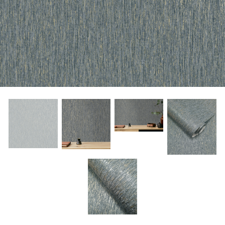
About Envato
Careers
Privacy Policy
Sitemap
Community
Blog
Forums
Meetups