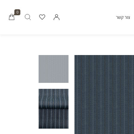
0
צור קשר
Millions of people around the world vi
Envato to buy and sell creative assets, 
smart design templates, learn creative skills
even hire freelancers. With an industry-lead
marketplace paired with an unlimi
subscription service, Envato helps creati
like you get projects done fast
Community
About Enva
Blog
Care
Forums
Privacy Pol