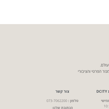
עולם.
זר הפרטי והציבורי
D
צור קשר
מישי
טלפון :
073-7062200
10:
הכתובת שלנו: