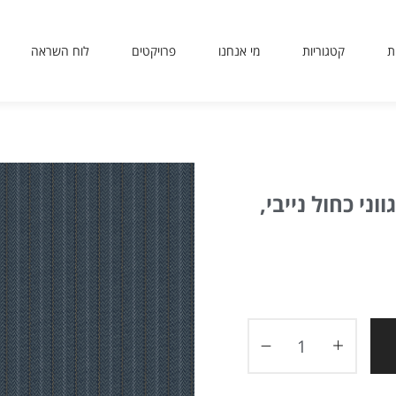
ת
קטגוריות
מי אנחנו
פרויקטים
לוח השראה
sit
use
 or
ing
ted
ני כחול נייבי,
ves
er.
to
ers
icy