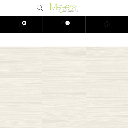
0
0
Millions of people around the
world visit Envato to buy and sell
creative assets, use smart design
templates, learn creative skills or
even hire freelancers. With an
industry-leading marketplace
paired with an unlimited
subscription service, Envato
helps creatives like you get
projects done faster.