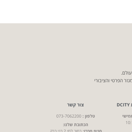
עולם.
זר הפרטי והציבורי
D
צור קשר
מישי
טלפון :
073-7062200
10:
הכתובת שלנו:
סניף מרכז:
רחוב לחי 2 בני ברק,