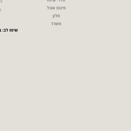
צו
פינות אוכל
מ
סלון
משרד
שימו לב: ב