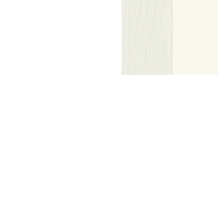
Meetups
Sitem