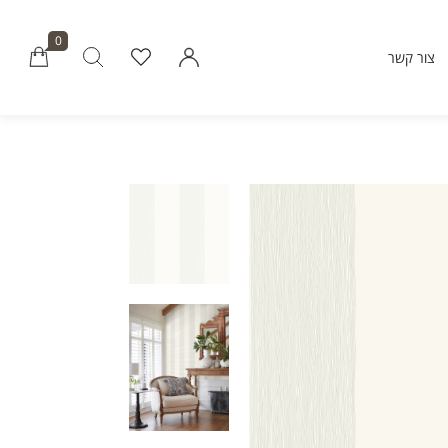
0
צור קשר
Millions of people around the world vi
Envato to buy and sell creative assets, 
smart design templates, learn creative skills
even hire freelancers. With an industry-lead
marketplace paired with an unlimi
subscription service, Envato helps creati
like you get projects done fast
Community
About Enva
Blog
Care
Forums
Privacy Pol