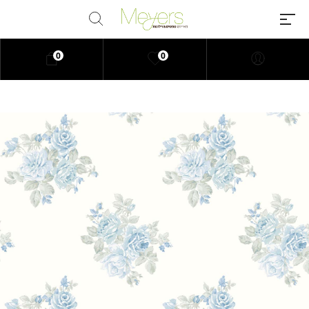
0
0
Millions of people around the
world visit Envato to buy and sell
creative assets, use smart design
templates, learn creative skills or
even hire freelancers. With an
industry-leading marketplace
paired with an unlimited
subscription service, Envato
helps creatives like you get
projects done faster.