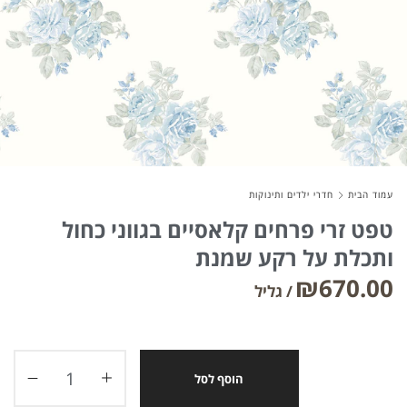
About Envato
Careers
Privacy Policy
Sitemap
עמוד הבית
חדרי ילדים ותינוקות
Community
טפט זרי פרחים קלאסיים בגווני כחול
ותכלת על רקע שמנת
Blog
₪
670.00
Forums
Meetups
הוסף לסל