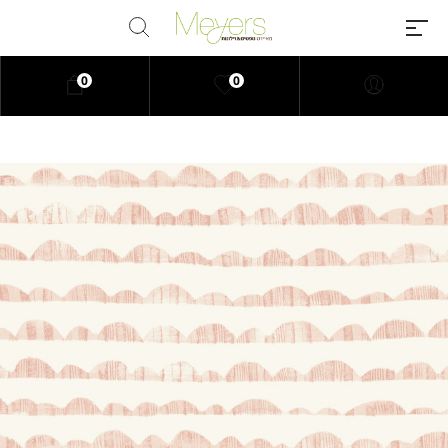
0
0
Millions of people around the
world visit Envato to buy and sell
creative assets, use smart design
templates, learn creative skills or
even hire freelancers. With an
industry-leading marketplace
paired with an unlimited
subscription service, Envato
helps creatives like you get
projects done faster.