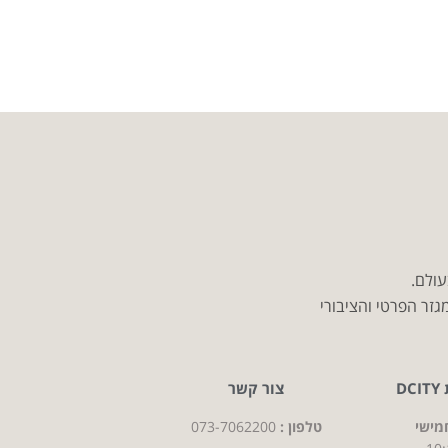
עולם.
זר הפרטי והציבורי
D
צור קשר
מישי
טלפון :
073-7062200