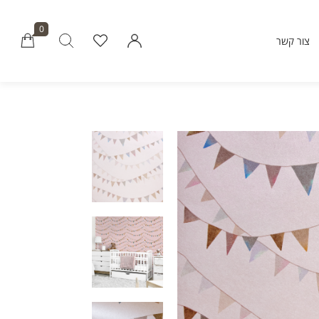
0
צור קשר
Millions of people around the world vi
Envato to buy and sell creative assets, 
smart design templates, learn creative skills
even hire freelancers. With an industry-lead
marketplace paired with an unlimi
subscription service, Envato helps creati
like you get projects done fast
Community
About Enva
Blog
Care
Forums
Privacy Pol