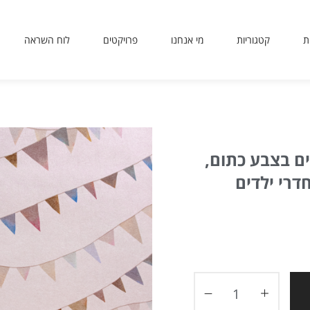
ת
קטגוריות
מי אנחנו
פרויקטים
לוח השראה
sit
use
 or
ing
ted
ם בצבע כתום,
ves
er.
חדרי ילדים
to
ers
icy