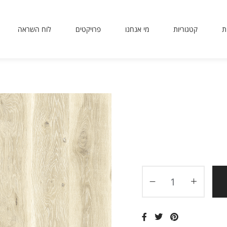
ת
קטגוריות
מי אנחנו
פרויקטים
לוח השראה
sit
use
 or
ing
ted
ves
er.
to
ers
icy