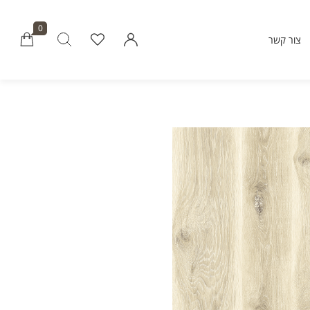
0
צור קשר
Millions of people around the world vi
Envato to buy and sell creative assets, 
smart design templates, learn creative skills
even hire freelancers. With an industry-lead
marketplace paired with an unlimi
subscription service, Envato helps creati
like you get projects done fast
Community
About Enva
Blog
Care
Forums
Privacy Pol