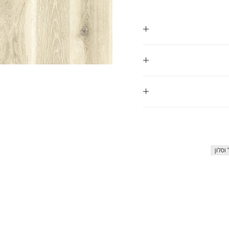
ap
וסלון