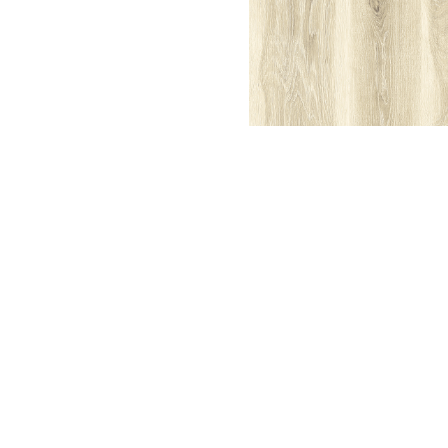
Meetups
Sitem