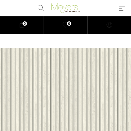
0
0
Millions of people around the
world visit Envato to buy and sell
creative assets, use smart design
templates, learn creative skills or
even hire freelancers. With an
industry-leading marketplace
paired with an unlimited
subscription service, Envato
helps creatives like you get
projects done faster.