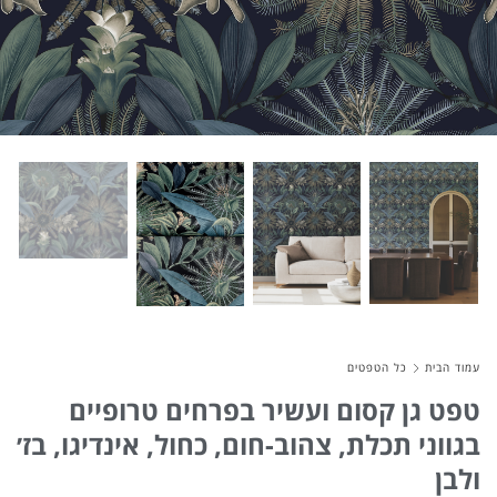
About Envato
Careers
Privacy Policy
Sitemap
Community
Blog
Forums
עמוד הבית
כל הטפטים
Meetups
טפט גן קסום ועשיר בפרחים טרופיים
בגווני תכלת, צהוב-חום, כחול, אינדיגו, בז׳
ולבן