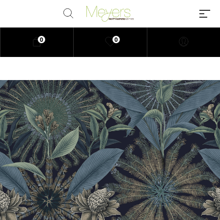
0
0
Millions of people around the
world visit Envato to buy and sell
creative assets, use smart design
templates, learn creative skills or
even hire freelancers. With an
industry-leading marketplace
paired with an unlimited
subscription service, Envato
helps creatives like you get
projects done faster.