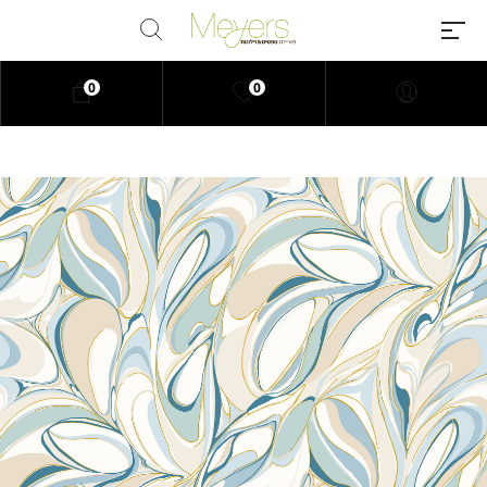
0
0
Millions of people around the
world visit Envato to buy and sell
creative assets, use smart design
templates, learn creative skills or
even hire freelancers. With an
industry-leading marketplace
paired with an unlimited
subscription service, Envato
helps creatives like you get
projects done faster.