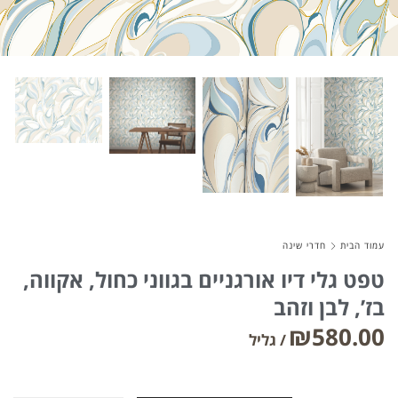
About Envato
Careers
Privacy Policy
Sitemap
Community
Blog
עמוד הבית
חדרי שינה
טפט גלי דיו אורגניים בגווני כחול, אקווה,
Forums
בז’, לבן וזהב
Meetups
₪
580.00