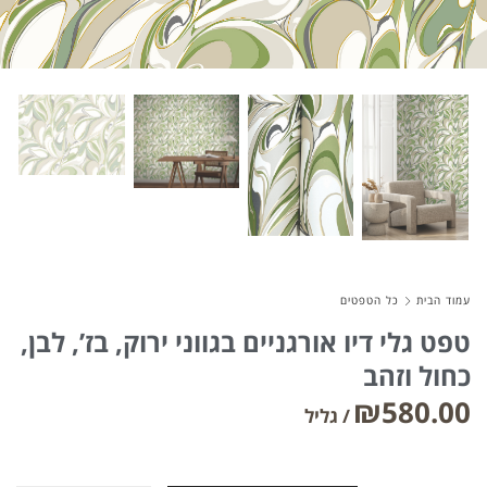
About Envato
Careers
Privacy Policy
Sitemap
Community
Blog
עמוד הבית
כל הטפטים
טפט גלי דיו אורגניים בגווני ירוק, בז’, לבן,
Forums
כחול וזהב
Meetups
₪
580.00