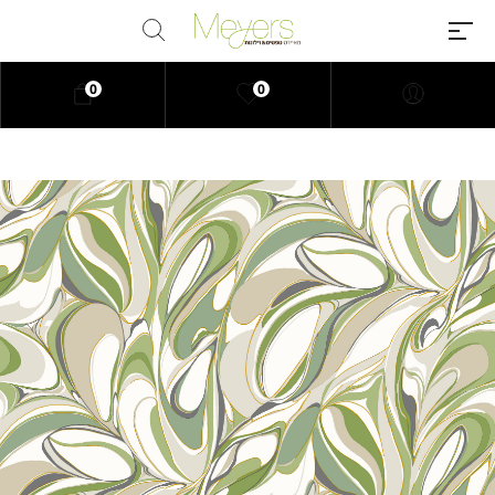
0
0
Millions of people around the
world visit Envato to buy and sell
creative assets, use smart design
templates, learn creative skills or
even hire freelancers. With an
industry-leading marketplace
paired with an unlimited
subscription service, Envato
helps creatives like you get
projects done faster.