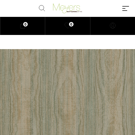
0
0
Millions of people around the
world visit Envato to buy and sell
creative assets, use smart design
templates, learn creative skills or
even hire freelancers. With an
industry-leading marketplace
paired with an unlimited
subscription service, Envato
helps creatives like you get
projects done faster.