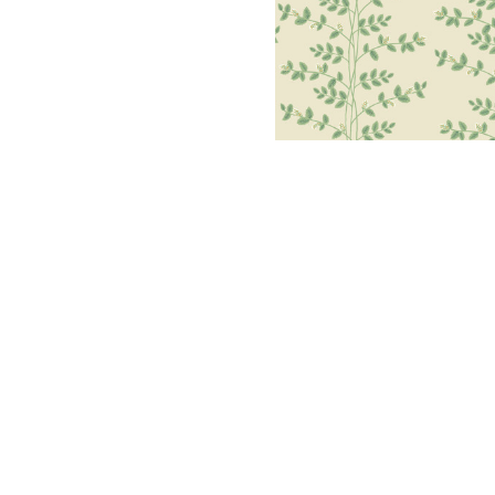
Meetups
Sitem