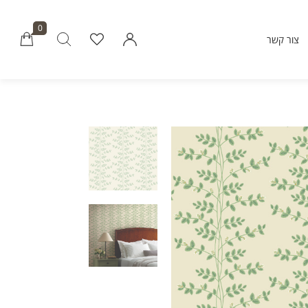
0
צור קשר
Millions of people around the world vi
Envato to buy and sell creative assets, 
smart design templates, learn creative skills
even hire freelancers. With an industry-lead
marketplace paired with an unlimi
subscription service, Envato helps creati
like you get projects done fast
Community
About Enva
Blog
Care
Forums
Privacy Pol