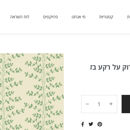
ת
קטגוריות
מי אנחנו
פרויקטים
לוח השראה
sit
use
 or
ing
ted
ves
er.
to
ers
icy