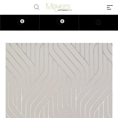
0
0
Millions of people around the
world visit Envato to buy and sell
creative assets, use smart design
templates, learn creative skills or
even hire freelancers. With an
industry-leading marketplace
paired with an unlimited
subscription service, Envato
helps creatives like you get
projects done faster.