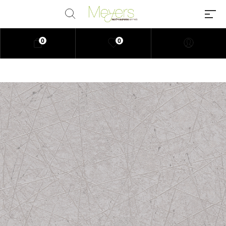
0
0
Millions of people around the
world visit Envato to buy and sell
creative assets, use smart design
templates, learn creative skills or
even hire freelancers. With an
industry-leading marketplace
paired with an unlimited
subscription service, Envato
helps creatives like you get
projects done faster.