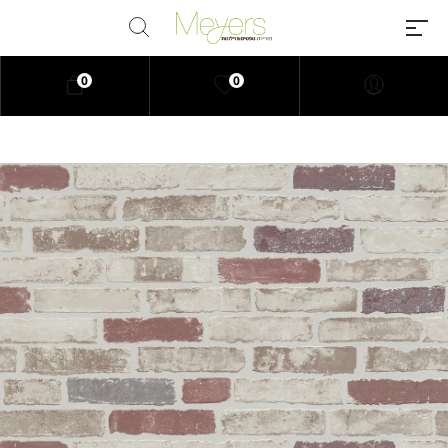
0
0
Millions of people around the
world visit Envato to buy and sell
creative assets, use smart design
templates, learn creative skills or
even hire freelancers. With an
industry-leading marketplace
paired with an unlimited
subscription service, Envato
helps creatives like you get
projects done faster.