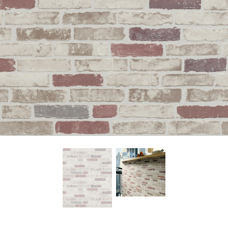
About Envato
Careers
Privacy Policy
Sitemap
Community
Blog
Forums
Meetups