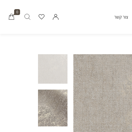
0
צור קשר
Millions of people around the world vi
Envato to buy and sell creative assets, 
smart design templates, learn creative skills
even hire freelancers. With an industry-lead
marketplace paired with an unlimi
subscription service, Envato helps creati
like you get projects done fast
Community
About Enva
Blog
Care
Forums
Privacy Pol