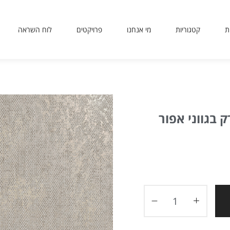
ת
קטגוריות
מי אנחנו
פרויקטים
לוח השראה
sit
use
 or
ing
ted
 בגווני אפור
ves
er.
to
ers
icy