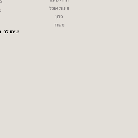
צו
פינות אוכל
מ
סלון
משרד
שימו לב: ב