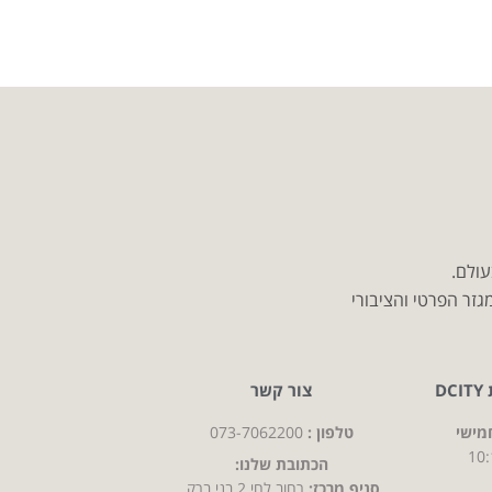
עולם.
זר הפרטי והציבורי
D
צור קשר
מישי
טלפון :
073-7062200
10:
הכתובת שלנו:
סניף מרכז:
רחוב לחי 2 בני ברק,