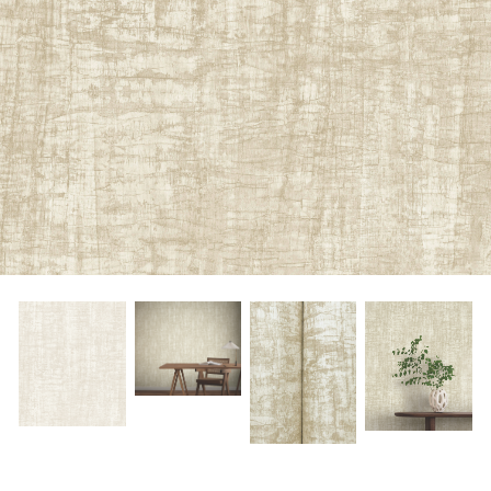
About Envato
Careers
Privacy Policy
Sitemap
Community
Blog
Forums
Meetups