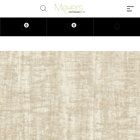
0
0
Millions of people around the
world visit Envato to buy and sell
creative assets, use smart design
templates, learn creative skills or
even hire freelancers. With an
industry-leading marketplace
paired with an unlimited
subscription service, Envato
helps creatives like you get
projects done faster.