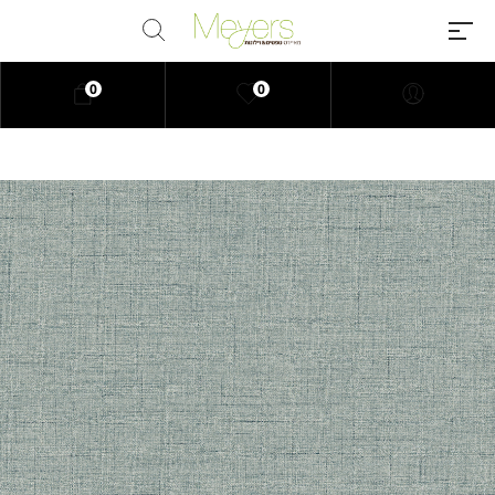
0
0
Millions of people around the
world visit Envato to buy and sell
creative assets, use smart design
templates, learn creative skills or
even hire freelancers. With an
industry-leading marketplace
paired with an unlimited
subscription service, Envato
helps creatives like you get
projects done faster.